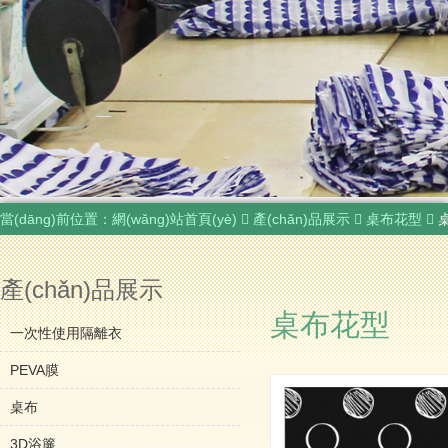
當(dāng)前位置：
網(wǎng)站首頁(yè)
產(chǎn)品展示
桌布花型
產(chǎn)品展示
桌布花型
一次性使用隔離衣
PEVA膜
桌布
3D浴簾