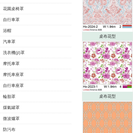
花園桌椅罩
自行車罩
浴帽
桌布花型
汽車罩
洗衣機(jī)罩
摩托車罩
摩托車座罩
自行車座罩
桌布花型
輪胎罩
煤氣罐罩
微波爐罩
防污布