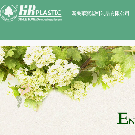
日韩黄色小视频捅屁股_日韩情爱无
码网站_韩国三级在线 中文字幕_亚
新樂華寶塑料制品有限公司
洲中文字幕AⅤ天堂