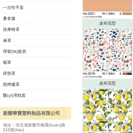
一次性手套
桑拿服
桌布花型
按摩椅罩
傘罩
理發(fā)披肩
碗罩
床墊罩
桌布花型
燒烤爐罩
醫(yī)用枕套
新樂華寶塑料制品有限公司
地址：河北省新樂市南環(huán)路
210號(hào)