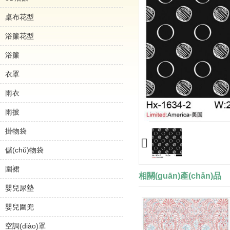
桌布花型
浴簾花型
浴簾
衣罩
雨衣
雨披
掛物袋
儲(chǔ)物袋
圍裙
相關(guān)產(chǎn)品
嬰兒尿墊
嬰兒圍兜
空調(diào)罩